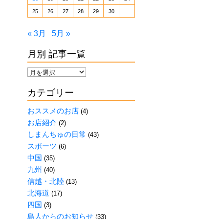
25
26
27
28
29
30
« 3月
5月 »
月別 記事一覧
月
別
カテゴリー
記
事
おススメのお店
(4)
一
お店紹介
(2)
覧
しまんちゅの日常
(43)
スポーツ
(6)
中国
(35)
九州
(40)
信越・北陸
(13)
北海道
(17)
四国
(3)
島人からのお知らせ
(33)