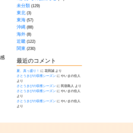
未分類
(129)
東北
(3)
東海
(57)
沖縄
(88)
海外
(8)
近畿
(122)
関東
(230)
、感
最近のコメント
夏、真っ盛り！
に
花田誠
より
さとうきびの収穫シーズン
に
やいまの住人
より
さとうきびの収穫シーズン
に
民宿島人
より
さとうきびの収穫シーズン
に
やいまの住人
より
さとうきびの収穫シーズン
に
やいまの住人
より