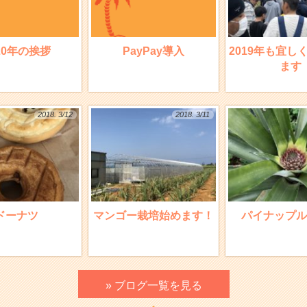
20年の挨拶
PayPay導入
2019年も宜し
ます
2018. 3/12
2018. 3/11
ドーナツ
マンゴー栽培始めます！
パイナップル
» ブログ一覧を見る