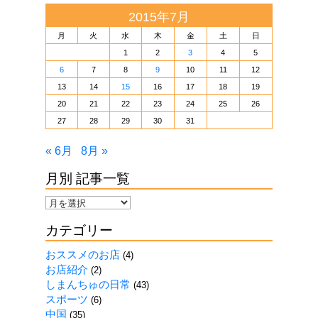
2015年7月
月
火
水
木
金
土
日
1
2
3
4
5
6
7
8
9
10
11
12
13
14
15
16
17
18
19
20
21
22
23
24
25
26
27
28
29
30
31
« 6月
8月 »
月別 記事一覧
月
別
カテゴリー
記
事
おススメのお店
(4)
一
お店紹介
(2)
覧
しまんちゅの日常
(43)
スポーツ
(6)
中国
(35)