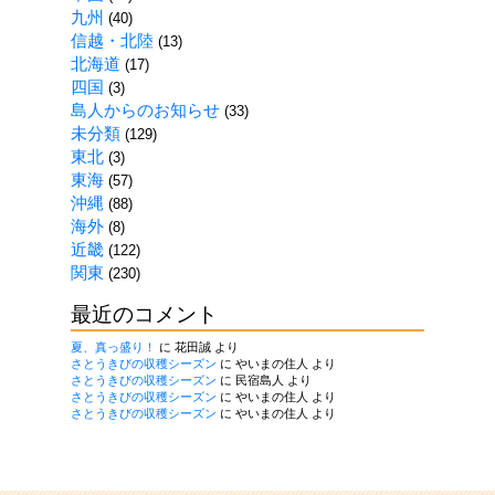
九州
(40)
信越・北陸
(13)
北海道
(17)
四国
(3)
島人からのお知らせ
(33)
未分類
(129)
東北
(3)
東海
(57)
沖縄
(88)
海外
(8)
近畿
(122)
関東
(230)
最近のコメント
夏、真っ盛り！
に
花田誠
より
さとうきびの収穫シーズン
に
やいまの住人
より
さとうきびの収穫シーズン
に
民宿島人
より
さとうきびの収穫シーズン
に
やいまの住人
より
さとうきびの収穫シーズン
に
やいまの住人
より