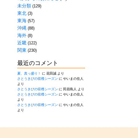
未分類
(129)
東北
(3)
東海
(57)
沖縄
(88)
海外
(8)
近畿
(122)
関東
(230)
最近のコメント
夏、真っ盛り！
に
花田誠
より
さとうきびの収穫シーズン
に
やいまの住人
より
さとうきびの収穫シーズン
に
民宿島人
より
さとうきびの収穫シーズン
に
やいまの住人
より
さとうきびの収穫シーズン
に
やいまの住人
より