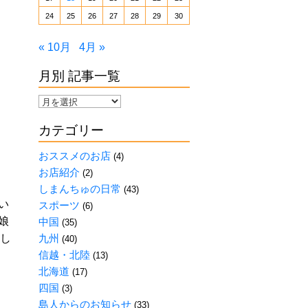
24
25
26
27
28
29
30
« 10月
4月 »
月別 記事一覧
月
別
カテゴリー
記
事
おススメのお店
(4)
一
お店紹介
(2)
覧
しまんちゅの日常
(43)
い
スポーツ
(6)
娘
中国
(35)
にし
九州
(40)
信越・北陸
(13)
北海道
(17)
四国
(3)
島人からのお知らせ
(33)