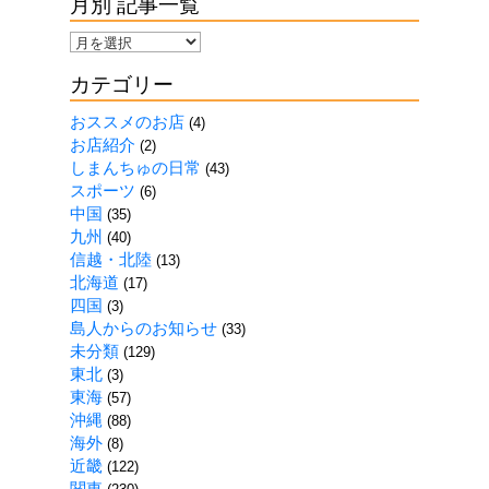
月別 記事一覧
月
別
カテゴリー
記
事
おススメのお店
(4)
一
お店紹介
(2)
覧
しまんちゅの日常
(43)
スポーツ
(6)
中国
(35)
九州
(40)
信越・北陸
(13)
北海道
(17)
四国
(3)
島人からのお知らせ
(33)
未分類
(129)
東北
(3)
東海
(57)
沖縄
(88)
海外
(8)
近畿
(122)
関東