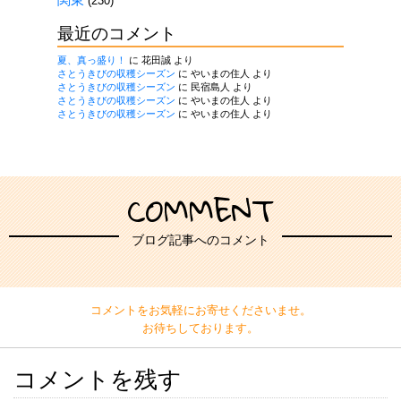
(230)
最近のコメント
夏、真っ盛り！
に
花田誠
より
さとうきびの収穫シーズン
に
やいまの住人
より
さとうきびの収穫シーズン
に
民宿島人
より
さとうきびの収穫シーズン
に
やいまの住人
より
さとうきびの収穫シーズン
に
やいまの住人
より
COMMENT
ブログ記事へのコメント
コメントをお気軽にお寄せくださいませ。
お待ちしております。
コメントを残す