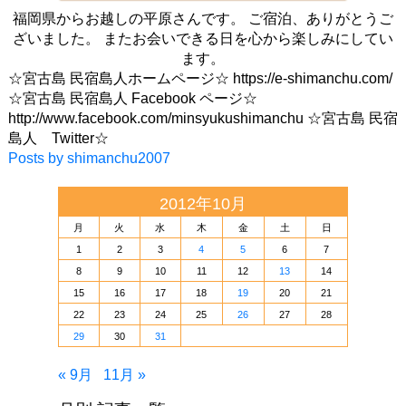
福岡県からお越しの平原さんです。 ご宿泊、ありがとうご
ざいました。 またお会いできる日を心から楽しみにしてい
ます。
☆宮古島 民宿島人ホームページ☆ https://e-shimanchu.com/
☆宮古島 民宿島人 Facebook ページ☆
http://www.facebook.com/minsyukushimanchu ☆宮古島 民宿
島人 Twitter☆
Posts by shimanchu2007
2012年10月
月
火
水
木
金
土
日
1
2
3
4
5
6
7
8
9
10
11
12
13
14
15
16
17
18
19
20
21
22
23
24
25
26
27
28
29
30
31
« 9月
11月 »