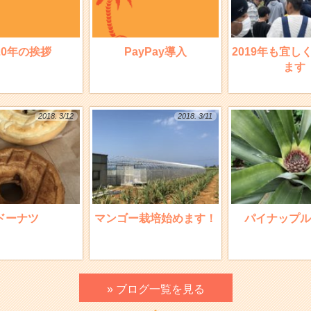
20年の挨拶
PayPay導入
2019年も宜し
ます
2018. 3/12
2018. 3/11
ドーナツ
マンゴー栽培始めます！
パイナップル
» ブログ一覧を見る