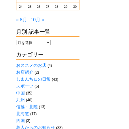
24
25
26
27
28
29
30
« 8月
10月 »
月別 記事一覧
月
別
カテゴリー
記
事
おススメのお店
(4)
一
お店紹介
(2)
覧
しまんちゅの日常
(43)
スポーツ
(6)
中国
(35)
九州
(40)
信越・北陸
(13)
北海道
(17)
四国
(3)
島人からのお知らせ
(33)