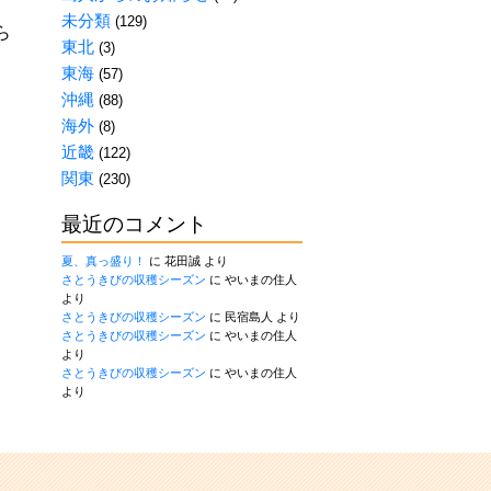
未分類
(129)
ら
東北
(3)
東海
(57)
沖縄
(88)
海外
(8)
近畿
(122)
関東
(230)
最近のコメント
夏、真っ盛り！
に
花田誠
より
さとうきびの収穫シーズン
に
やいまの住人
より
さとうきびの収穫シーズン
に
民宿島人
より
さとうきびの収穫シーズン
に
やいまの住人
より
さとうきびの収穫シーズン
に
やいまの住人
より