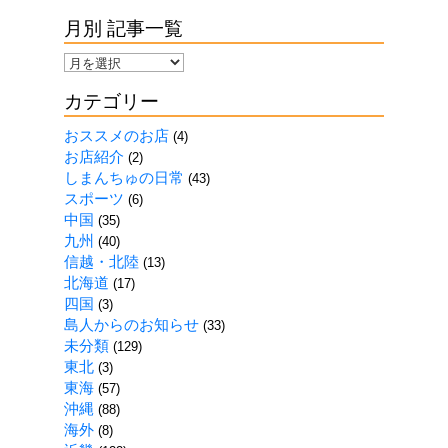
月別 記事一覧
月
別
カテゴリー
記
事
おススメのお店
(4)
一
お店紹介
(2)
覧
しまんちゅの日常
(43)
スポーツ
(6)
中国
(35)
九州
(40)
信越・北陸
(13)
北海道
(17)
四国
(3)
島人からのお知らせ
(33)
未分類
(129)
東北
(3)
東海
(57)
沖縄
(88)
海外
(8)