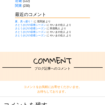
近畿
(122)
関東
(230)
最近のコメント
夏、真っ盛り！
に
花田誠
より
さとうきびの収穫シーズン
に
やいまの住人
より
さとうきびの収穫シーズン
に
民宿島人
より
さとうきびの収穫シーズン
に
やいまの住人
より
さとうきびの収穫シーズン
に
やいまの住人
より
COMMENT
ブログ記事へのコメント
コメントをお気軽にお寄せくださいませ。
お待ちしております。
コメントを残す