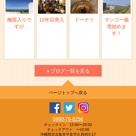
梅雨入りで
12年目突入
ドーナツ
マンゴー栽
すが
培始めま
す！
» ブログ一覧を見る
ページトップへ戻る
0980-79-8256
チェックイン 15:00〜20:00
チェックアウト 〜10:00
沖縄県宮古島市平良字久貝453-17