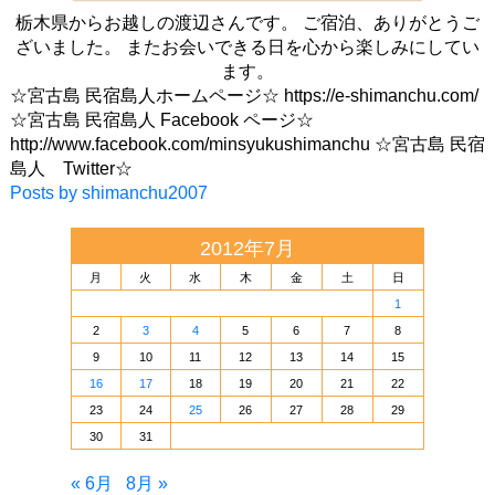
栃木県からお越しの渡辺さんです。 ご宿泊、ありがとうご
ざいました。 またお会いできる日を心から楽しみにしてい
ます。
☆宮古島 民宿島人ホームページ☆ https://e-shimanchu.com/
☆宮古島 民宿島人 Facebook ページ☆
http://www.facebook.com/minsyukushimanchu ☆宮古島 民宿
島人 Twitter☆
Posts by shimanchu2007
2012年7月
月
火
水
木
金
土
日
1
2
3
4
5
6
7
8
9
10
11
12
13
14
15
16
17
18
19
20
21
22
23
24
25
26
27
28
29
30
31
« 6月
8月 »