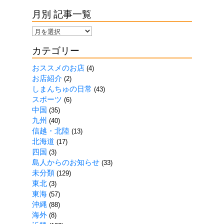
月別 記事一覧
月
別
カテゴリー
記
事
おススメのお店
(4)
一
お店紹介
(2)
覧
しまんちゅの日常
(43)
スポーツ
(6)
中国
(35)
九州
(40)
信越・北陸
(13)
北海道
(17)
四国
(3)
島人からのお知らせ
(33)
未分類
(129)
東北
(3)
東海
(57)
沖縄
(88)
海外
(8)