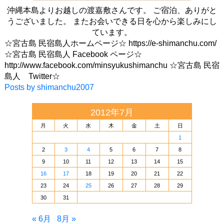
沖縄本島よりお越しの渡嘉敷さんです。 ご宿泊、ありがと
うございました。 またお会いできる日を心から楽しみにし
ています。
☆宮古島 民宿島人ホームページ☆ https://e-shimanchu.com/
☆宮古島 民宿島人 Facebook ページ☆
http://www.facebook.com/minsyukushimanchu ☆宮古島 民宿
島人 Twitter☆
Posts by shimanchu2007
2012年7月
月
火
水
木
金
土
日
1
2
3
4
5
6
7
8
9
10
11
12
13
14
15
16
17
18
19
20
21
22
23
24
25
26
27
28
29
30
31
« 6月
8月 »