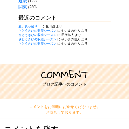
近畿
(122)
関東
(230)
最近のコメント
夏、真っ盛り！
に
花田誠
より
さとうきびの収穫シーズン
に
やいまの住人
より
さとうきびの収穫シーズン
に
民宿島人
より
さとうきびの収穫シーズン
に
やいまの住人
より
さとうきびの収穫シーズン
に
やいまの住人
より
COMMENT
ブログ記事へのコメント
コメントをお気軽にお寄せくださいませ。
お待ちしております。
コメントを残す