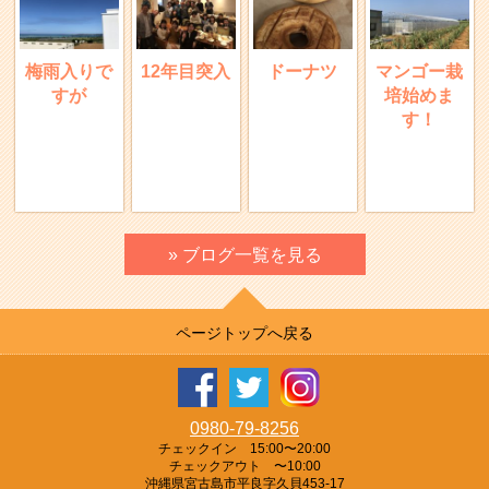
梅雨入りで
12年目突入
ドーナツ
マンゴー栽
すが
培始めま
す！
» ブログ一覧を見る
ページトップへ戻る
0980-79-8256
チェックイン 15:00〜20:00
チェックアウト 〜10:00
沖縄県宮古島市平良字久貝453-17