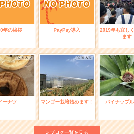
20年の挨拶
PayPay導入
2019年も宜し
ます
2018. 3/12
2018. 3/11
ドーナツ
マンゴー栽培始めます！
パイナップル
» ブログ一覧を見る