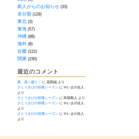
島人からのお知らせ
(33)
未分類
(129)
東北
(3)
東海
(57)
沖縄
(88)
海外
(8)
近畿
(122)
関東
(230)
最近のコメント
夏、真っ盛り！
に
花田誠
より
さとうきびの収穫シーズン
に
やいまの住人
より
さとうきびの収穫シーズン
に
民宿島人
より
さとうきびの収穫シーズン
に
やいまの住人
より
さとうきびの収穫シーズン
に
やいまの住人
より