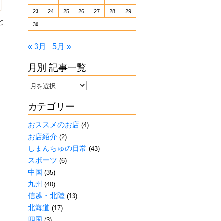
23
24
25
26
27
28
29
と
30
« 3月
5月 »
月別 記事一覧
月
別
カテゴリー
記
事
おススメのお店
(4)
一
お店紹介
(2)
覧
しまんちゅの日常
(43)
スポーツ
(6)
中国
(35)
九州
(40)
信越・北陸
(13)
北海道
(17)
四国
(3)