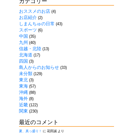
カテゴリー
記
事
おススメのお店
(4)
一
お店紹介
(2)
覧
しまんちゅの日常
(43)
スポーツ
(6)
中国
(35)
九州
(40)
信越・北陸
(13)
北海道
(17)
四国
(3)
島人からのお知らせ
(33)
未分類
(129)
東北
(3)
東海
(57)
沖縄
(88)
海外
(8)
近畿
(122)
関東
(230)
最近のコメント
夏、真っ盛り！
に
花田誠
より