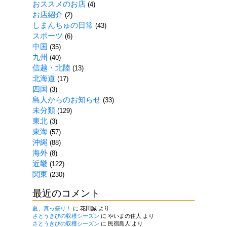
おススメのお店
(4)
一
お店紹介
(2)
覧
しまんちゅの日常
(43)
スポーツ
(6)
中国
(35)
九州
(40)
信越・北陸
(13)
北海道
(17)
四国
(3)
島人からのお知らせ
(33)
未分類
(129)
東北
(3)
東海
(57)
沖縄
(88)
海外
(8)
近畿
(122)
関東
(230)
最近のコメント
夏、真っ盛り！
に
花田誠
より
さとうきびの収穫シーズン
に
やいまの住人
より
さとうきびの収穫シーズン
に
民宿島人
より