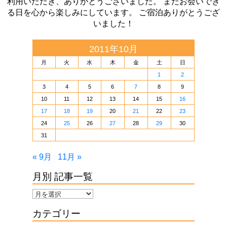
利用いただき、ありがとうございました。 またお会いでき
る日を心から楽しみにしています。 ご宿泊ありがとうござ
いました！
2011年10月
月
火
水
木
金
土
日
1
2
3
4
5
6
7
8
9
10
11
12
13
14
15
16
17
18
19
20
21
22
23
24
25
26
27
28
29
30
31
« 9月
11月 »
月別 記事一覧
月
別
カテゴリー
記
事