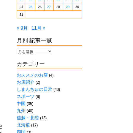
24
25
26
27
28
29
30
31
« 9月
11月 »
月別 記事一覧
月
別
カテゴリー
記
事
おススメのお店
(4)
一
お店紹介
(2)
覧
しまんちゅの日常
(43)
スポーツ
(6)
中国
(35)
九州
(40)
信越・北陸
(13)
北海道
(17)
だ
四国
(3)