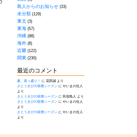
う
島人からのお知らせ
(33)
未分類
(129)
東北
(3)
東海
(57)
沖縄
(88)
海外
(8)
近畿
(122)
関東
(230)
最近のコメント
夏、真っ盛り！
に
花田誠
より
さとうきびの収穫シーズン
に
やいまの住人
より
さとうきびの収穫シーズン
に
民宿島人
より
さとうきびの収穫シーズン
に
やいまの住人
より
さとうきびの収穫シーズン
に
やいまの住人
より