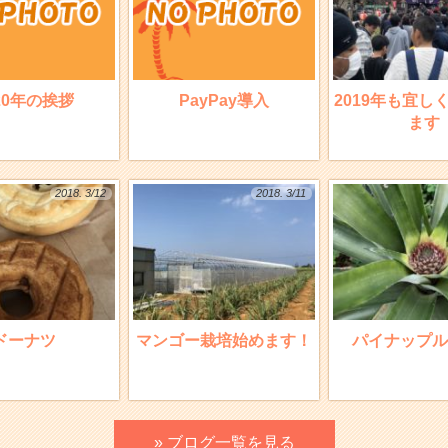
20年の挨拶
PayPay導入
2019年も宜し
ます
2018. 3/12
2018. 3/11
ドーナツ
マンゴー栽培始めます！
パイナップル
» ブログ一覧を見る