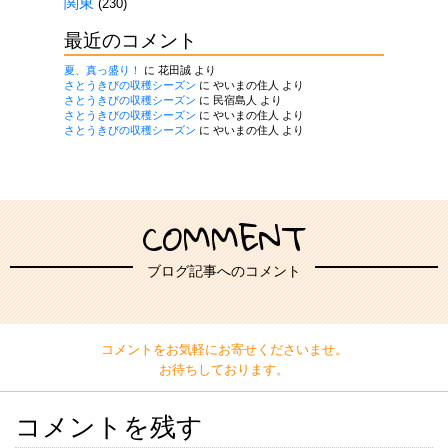
関東
(230)
最近のコメント
夏、真っ盛り！
に
花田誠
より
さとうきびの収穫シーズン
に
やいまの住人
より
さとうきびの収穫シーズン
に
民宿島人
より
さとうきびの収穫シーズン
に
やいまの住人
より
さとうきびの収穫シーズン
に
やいまの住人
より
COMMENT
ブログ記事へのコメント
コメントをお気軽にお寄せくださいませ。
お待ちしております。
コメントを残す