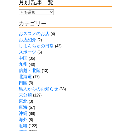
月別 記事一覧
月
別
カテゴリー
記
事
おススメのお店
(4)
一
お店紹介
(2)
覧
しまんちゅの日常
(43)
スポーツ
(6)
中国
(35)
九州
(40)
信越・北陸
(13)
北海道
(17)
四国
(3)
島人からのお知らせ
(33)
未分類
(129)
東北
(3)
東海
(57)
沖縄
(88)
海外
(8)
近畿
(122)