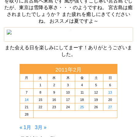
を取りに宮古島へ来島です 風が強くすこし寒い宮古島でし
たが、東京は雪降る寒さ・・・のようですね。 宮古島は癒
されましたでしょうか？ また疲れを癒しにきてください
ね。 おススメは夏ですよ～
また会える日を楽しみにしてまーす！ありがとうございま
した。
2011年2月
月
火
水
木
金
土
日
1
2
3
4
5
6
7
8
9
10
11
12
13
14
15
16
17
18
19
20
21
22
23
24
25
26
27
28
« 1月
3月 »