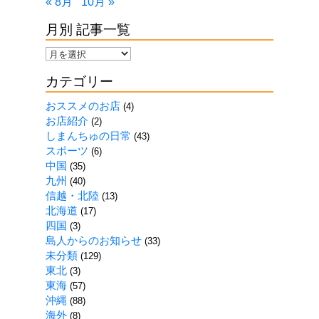
« 8月
10月 »
月別 記事一覧
月
別
カテゴリー
記
事
おススメのお店
(4)
一
お店紹介
(2)
覧
しまんちゅの日常
(43)
スポーツ
(6)
中国
(35)
九州
(40)
信越・北陸
(13)
北海道
(17)
四国
(3)
島人からのお知らせ
(33)
未分類
(129)
東北
(3)
東海
(57)
沖縄
(88)
海外
(8)