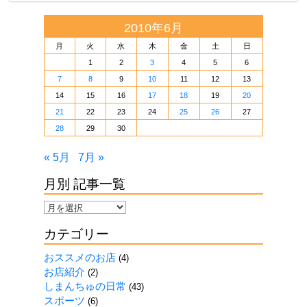
2010年6月
月
火
水
木
金
土
日
1
2
3
4
5
6
7
8
9
10
11
12
13
14
15
16
17
18
19
20
21
22
23
24
25
26
27
28
29
30
« 5月
7月 »
月別 記事一覧
月
別
カテゴリー
記
事
おススメのお店
(4)
一
お店紹介
(2)
覧
しまんちゅの日常
(43)
スポーツ
(6)