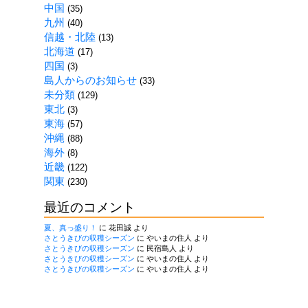
中国
(35)
九州
(40)
信越・北陸
(13)
北海道
(17)
四国
(3)
島人からのお知らせ
(33)
未分類
(129)
東北
(3)
東海
(57)
沖縄
(88)
海外
(8)
近畿
(122)
関東
(230)
最近のコメント
夏、真っ盛り！
に
花田誠
より
さとうきびの収穫シーズン
に
やいまの住人
より
さとうきびの収穫シーズン
に
民宿島人
より
さとうきびの収穫シーズン
に
やいまの住人
より
さとうきびの収穫シーズン
に
やいまの住人
より