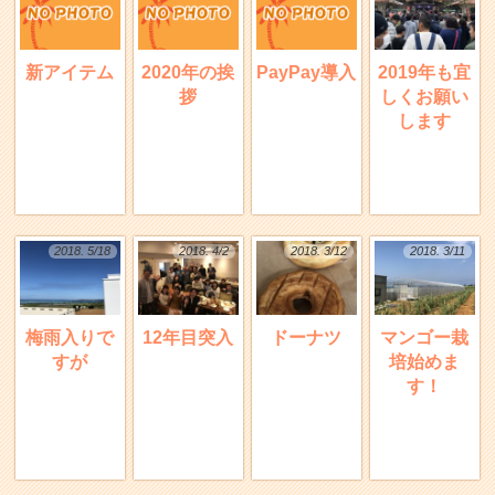
新アイテム
2020年の挨
PayPay導入
2019年も宜
拶
しくお願い
します
2018. 5/18
2018. 4/2
2018. 3/12
2018. 3/11
梅雨入りで
12年目突入
ドーナツ
マンゴー栽
すが
培始めま
す！