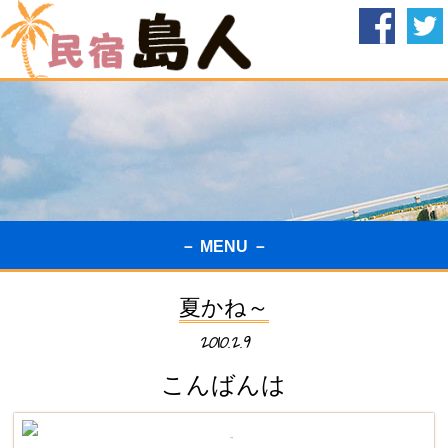
－ MENU －
夏かね～
2010.2.9
こんばんは