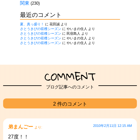
関東
(230)
最近のコメント
夏、真っ盛り！
に
花田誠
より
さとうきびの収穫シーズン
に
やいまの住人
より
さとうきびの収穫シーズン
に
民宿島人
より
さとうきびの収穫シーズン
に
やいまの住人
より
さとうきびの収穫シーズン
に
やいまの住人
より
COMMENT
ブログ記事へのコメント
2 件のコメント
2010年2月11日 12:15 AM
弟まんごー
より:
27度！！