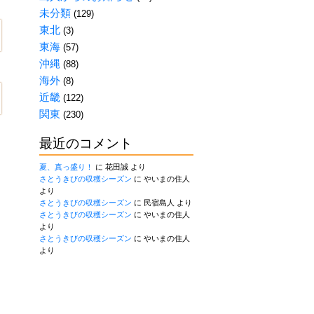
未分類
(129)
東北
(3)
東海
(57)
沖縄
(88)
海外
(8)
近畿
(122)
関東
(230)
最近のコメント
夏、真っ盛り！
に
花田誠
より
さとうきびの収穫シーズン
に
やいまの住人
より
さとうきびの収穫シーズン
に
民宿島人
より
さとうきびの収穫シーズン
に
やいまの住人
より
さとうきびの収穫シーズン
に
やいまの住人
より