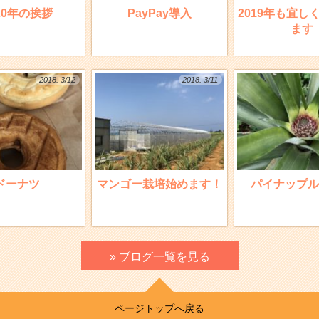
20年の挨拶
PayPay導入
2019年も宜し
ます
2018. 3/12
2018. 3/11
ドーナツ
マンゴー栽培始めます！
パイナップル
» ブログ一覧を見る
ページトップへ戻る