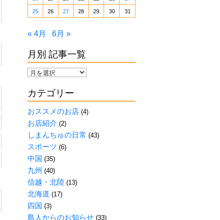
25
26
27
28
29
30
31
« 4月
6月 »
月別 記事一覧
月
別
カテゴリー
記
事
おススメのお店
(4)
一
お店紹介
(2)
覧
しまんちゅの日常
(43)
スポーツ
(6)
中国
(35)
九州
(40)
信越・北陸
(13)
北海道
(17)
四国
(3)
島人からのお知らせ
(33)