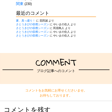
関東
(230)
最近のコメント
夏、真っ盛り！
に
花田誠
より
さとうきびの収穫シーズン
に
やいまの住人
より
さとうきびの収穫シーズン
に
民宿島人
より
さとうきびの収穫シーズン
に
やいまの住人
より
さとうきびの収穫シーズン
に
やいまの住人
より
COMMENT
ブログ記事へのコメント
コメントをお気軽にお寄せくださいませ。
お待ちしております。
コメントを残す