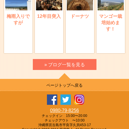
梅雨入りで
12年目突入
ドーナツ
マンゴー栽
すが
培始めま
す！
» ブログ一覧を見る
ページトップへ戻る
0980-79-8256
チェックイン 15:00〜20:00
チェックアウト 〜10:00
沖縄県宮古島市平良字久貝453-17