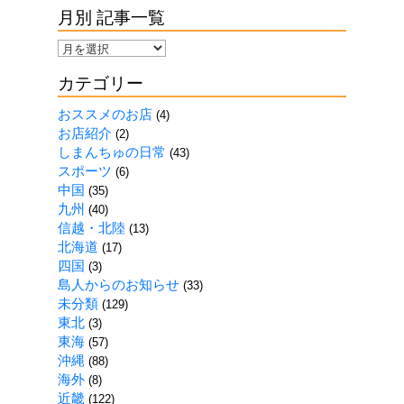
月別 記事一覧
月
別
カテゴリー
記
事
おススメのお店
(4)
一
お店紹介
(2)
覧
しまんちゅの日常
(43)
スポーツ
(6)
中国
(35)
九州
(40)
信越・北陸
(13)
北海道
(17)
四国
(3)
島人からのお知らせ
(33)
未分類
(129)
東北
(3)
東海
(57)
沖縄
(88)
海外
(8)
近畿
(122)