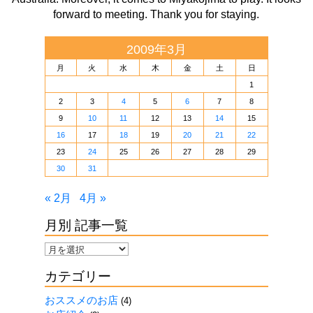
forward to meeting. Thank you for staying.
2009年3月
月
火
水
木
金
土
日
1
2
3
4
5
6
7
8
9
10
11
12
13
14
15
16
17
18
19
20
21
22
23
24
25
26
27
28
29
30
31
« 2月
4月 »
月別 記事一覧
月
別
カテゴリー
記
事
おススメのお店
(4)
一