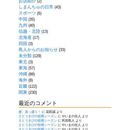
お店紹介
(2)
覧
しまんちゅの日常
(43)
スポーツ
(6)
中国
(35)
九州
(40)
信越・北陸
(13)
北海道
(17)
四国
(3)
島人からのお知らせ
(33)
未分類
(129)
東北
(3)
東海
(57)
沖縄
(88)
海外
(8)
近畿
(122)
関東
(230)
最近のコメント
夏、真っ盛り！
に
花田誠
より
さとうきびの収穫シーズン
に
やいまの住人
より
さとうきびの収穫シーズン
に
民宿島人
より
さとうきびの収穫シーズン
に
やいまの住人
より
さとうきびの収穫シーズン
に
やいまの住人
より