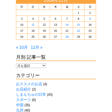
2008年11月
月
火
水
木
金
土
日
1
2
3
4
5
6
7
8
9
10
11
12
13
14
15
16
17
18
19
20
21
22
23
24
25
26
27
28
29
30
« 10月
12月 »
月別 記事一覧
月
別
カテゴリー
記
事
おススメのお店
(4)
一
お店紹介
(2)
覧
しまんちゅの日常
(43)
スポーツ
(6)
中国
(35)
九州
(40)