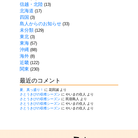
信越・北陸
(13)
北海道
(17)
四国
(3)
島人からのお知らせ
(33)
未分類
(129)
東北
(3)
東海
(57)
沖縄
(88)
海外
(8)
近畿
(122)
関東
(230)
最近のコメント
夏、真っ盛り！
に
花田誠
より
さとうきびの収穫シーズン
に
やいまの住人
より
さとうきびの収穫シーズン
に
民宿島人
より
さとうきびの収穫シーズン
に
やいまの住人
より
さとうきびの収穫シーズン
に
やいまの住人
より