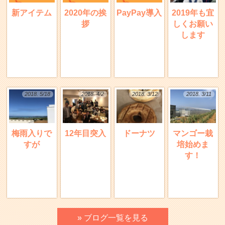
新アイテム
2020年の挨
PayPay導入
2019年も宜
拶
しくお願い
します
2018. 5/18
2018. 4/2
2018. 3/12
2018. 3/11
梅雨入りで
12年目突入
ドーナツ
マンゴー栽
すが
培始めま
す！
» ブログ一覧を見る