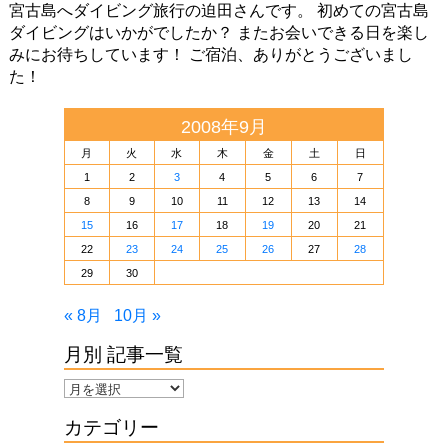
宮古島へダイビング旅行の迫田さんです。 初めての宮古島
ダイビングはいかがでしたか？ またお会いできる日を楽し
みにお待ちしています！ ご宿泊、ありがとうございまし
た！
2008年9月
月
火
水
木
金
土
日
1
2
3
4
5
6
7
8
9
10
11
12
13
14
15
16
17
18
19
20
21
22
23
24
25
26
27
28
29
30
« 8月
10月 »
月別 記事一覧
月
別
カテゴリー
記