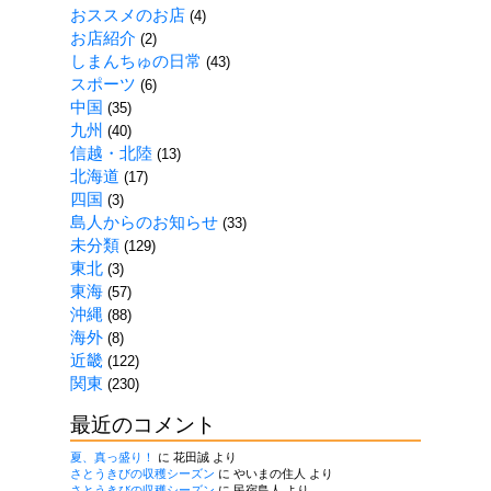
事
おススメのお店
(4)
一
お店紹介
(2)
覧
しまんちゅの日常
(43)
スポーツ
(6)
中国
(35)
九州
(40)
信越・北陸
(13)
北海道
(17)
四国
(3)
島人からのお知らせ
(33)
未分類
(129)
東北
(3)
東海
(57)
沖縄
(88)
海外
(8)
近畿
(122)
関東
(230)
最近のコメント
夏、真っ盛り！
に
花田誠
より
さとうきびの収穫シーズン
に
やいまの住人
より
さとうきびの収穫シーズン
に
民宿島人
より