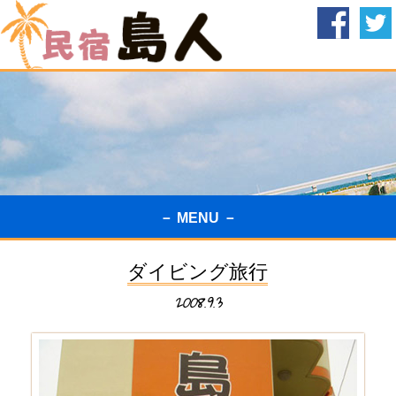
－ MENU －
ダイビング旅行
2008.9.3