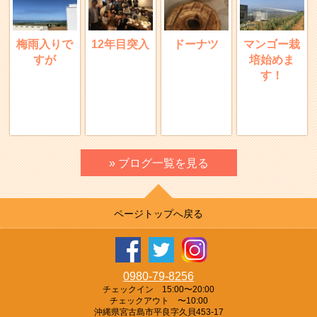
梅雨入りで
12年目突入
ドーナツ
マンゴー栽
すが
培始めま
す！
» ブログ一覧を見る
ページトップへ戻る
0980-79-8256
チェックイン 15:00〜20:00
チェックアウト 〜10:00
沖縄県宮古島市平良字久貝453-17