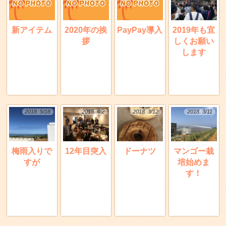
新アイテム
2020年の挨
PayPay導入
2019年も宜
拶
しくお願い
します
2018. 5/18
2018. 4/2
2018. 3/12
2018. 3/11
梅雨入りで
12年目突入
ドーナツ
マンゴー栽
すが
培始めま
す！